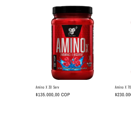
Amino X 30 Serv
Amino X 70
Precio
$135.000,00 COP
Precio
$230.0
habitual
habitual