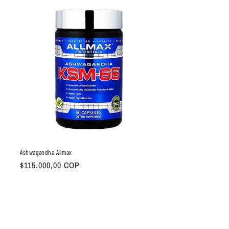
Ashwagandha Allmax
Precio
$115.000,00 COP
habitual