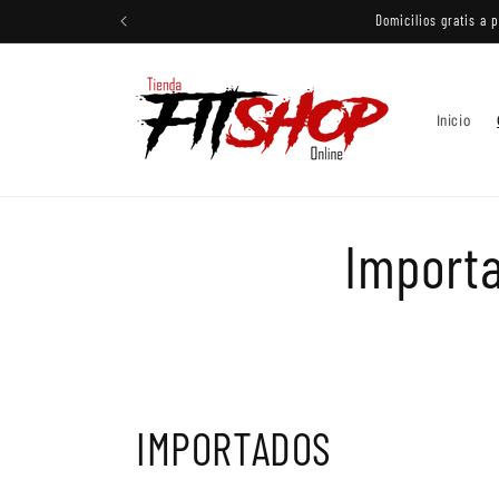
Ir
Domicilios gratis a 
directamente
al contenido
Inicio
Import
IMPORTADOS