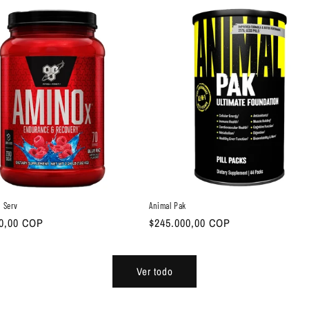
 Serv
Animal Pak
00,00 COP
Precio
$245.000,00 COP
habitual
Ver todo